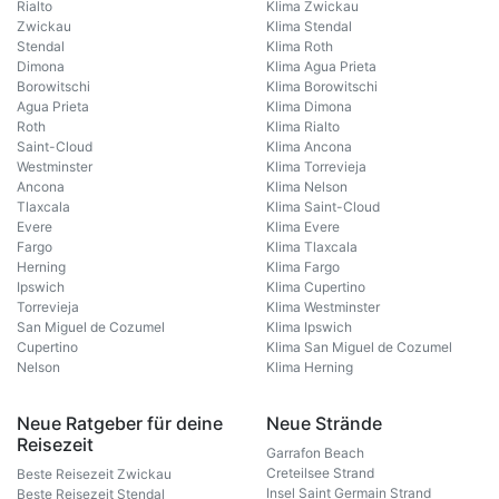
Rialto
Klima Zwickau
Zwickau
Klima Stendal
Stendal
Klima Roth
Dimona
Klima Agua Prieta
Borowitschi
Klima Borowitschi
Agua Prieta
Klima Dimona
Roth
Klima Rialto
Saint-Cloud
Klima Ancona
Westminster
Klima Torrevieja
Ancona
Klima Nelson
Tlaxcala
Klima Saint-Cloud
Evere
Klima Evere
Fargo
Klima Tlaxcala
Herning
Klima Fargo
Ipswich
Klima Cupertino
Torrevieja
Klima Westminster
San Miguel de Cozumel
Klima Ipswich
Cupertino
Klima San Miguel de Cozumel
Nelson
Klima Herning
Neue Ratgeber für deine
Neue Strände
Reisezeit
Garrafon Beach
Creteilsee Strand
Beste Reisezeit Zwickau
Insel Saint Germain Strand
Beste Reisezeit Stendal