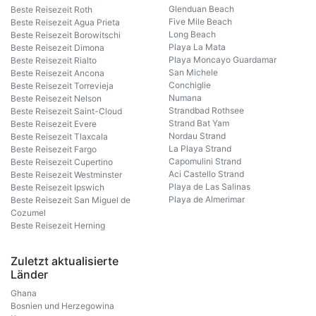
Glenduan Beach
Beste Reisezeit Roth
Five Mile Beach
Beste Reisezeit Agua Prieta
Long Beach
Beste Reisezeit Borowitschi
Playa La Mata
Beste Reisezeit Dimona
Playa Moncayo Guardamar
Beste Reisezeit Rialto
San Michele
Beste Reisezeit Ancona
Conchiglie
Beste Reisezeit Torrevieja
Numana
Beste Reisezeit Nelson
Strandbad Rothsee
Beste Reisezeit Saint-Cloud
Strand Bat Yam
Beste Reisezeit Evere
Nordau Strand
Beste Reisezeit Tlaxcala
La Playa Strand
Beste Reisezeit Fargo
Capomulini Strand
Beste Reisezeit Cupertino
Aci Castello Strand
Beste Reisezeit Westminster
Playa de Las Salinas
Beste Reisezeit Ipswich
Playa de Almerimar
Beste Reisezeit San Miguel de
Cozumel
Beste Reisezeit Herning
Zuletzt aktualisierte
Länder
Ghana
Bosnien und Herzegowina