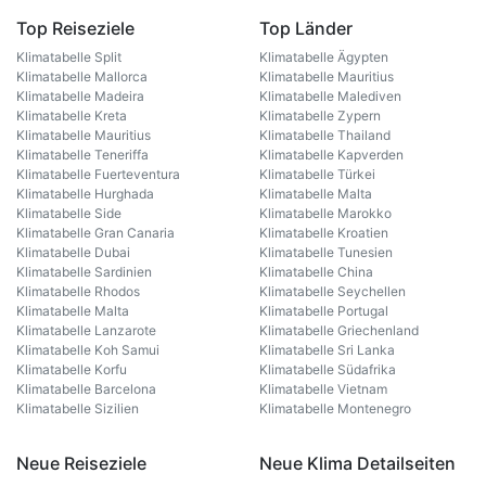
Top Reiseziele
Top Länder
Klimatabelle Split
Klimatabelle Ägypten
Klimatabelle Mallorca
Klimatabelle Mauritius
Klimatabelle Madeira
Klimatabelle Malediven
Klimatabelle Kreta
Klimatabelle Zypern
Klimatabelle Mauritius
Klimatabelle Thailand
Klimatabelle Teneriffa
Klimatabelle Kapverden
Klimatabelle Fuerteventura
Klimatabelle Türkei
Klimatabelle Hurghada
Klimatabelle Malta
Klimatabelle Side
Klimatabelle Marokko
Klimatabelle Gran Canaria
Klimatabelle Kroatien
Klimatabelle Dubai
Klimatabelle Tunesien
Klimatabelle Sardinien
Klimatabelle China
Klimatabelle Rhodos
Klimatabelle Seychellen
Klimatabelle Malta
Klimatabelle Portugal
Klimatabelle Lanzarote
Klimatabelle Griechenland
Klimatabelle Koh Samui
Klimatabelle Sri Lanka
Klimatabelle Korfu
Klimatabelle Südafrika
Klimatabelle Barcelona
Klimatabelle Vietnam
Klimatabelle Sizilien
Klimatabelle Montenegro
Neue Reiseziele
Neue Klima Detailseiten