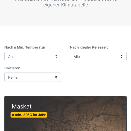
eigener Klimatabelle
Nach ø Min. Temperatur
Nach idealer Reisezeit
Sortieren
Maskat
ø min.
29
°C
im Jahr