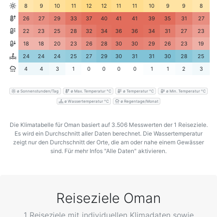
8
9
10
11
12
12
11
11
10
9
9
8
26
27
29
33
37
40
41
41
39
35
31
27
22
23
25
28
32
34
36
36
34
31
27
23
18
18
20
23
26
28
30
30
29
26
23
19
24
24
24
25
27
29
30
31
31
30
28
25
4
4
3
1
0
0
0
0
1
1
2
3
ø Sonnenstunden/Tag
ø Max. Temperatur °C
ø Temperatur °C
ø Min. Temperatur °C
ø Wassertemperatur °C
ø Regentage/Monat
Die Klimatabelle für Oman basiert auf 3.506 Messwerten der 1 Reiseziele.
Es wird ein Durchschnitt aller Daten berechnet. Die Wassertemperatur
zeigt nur den Durchschnitt der Orte, die am oder nahe einem Gewässer
sind. Für mehr Infos "Alle Daten" aktivieren.
Reiseziele Oman
1 Reiseziele mit individuellen Klimadaten sowie