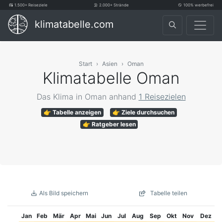
1.500+ Reiseziele
2.000+ Strände
100% werbefrei
klimatabelle.com
Start
Asien
Oman
Klimatabelle Oman
Das Klima in Oman anhand
1 Reisezielen
👉 Tabelle anzeigen
👉 Ziele durchsuchen
👉 Ratgeber lesen
Als Bild speichern
Tabelle teilen
Jan
Feb
Mär
Apr
Mai
Jun
Jul
Aug
Sep
Okt
Nov
Dez